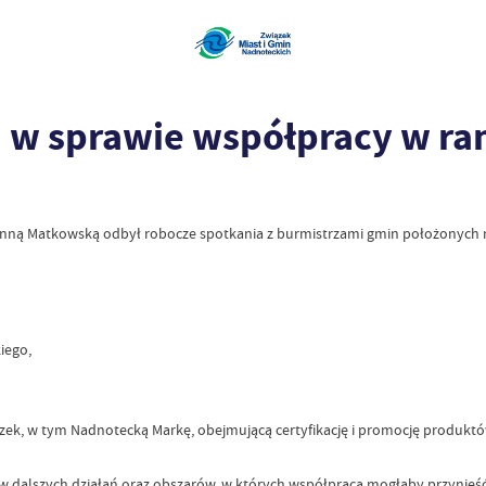
 w sprawie współpracy w r
Hanną Matkowską odbył robocze spotkania z burmistrzami gmin położonych
iego,
ek, w tym Nadnotecką Markę, obejmującą certyfikację i promocję produktó
 dalszych działań oraz obszarów, w których współpraca mogłaby przynieś