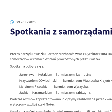
29 - 01 - 2026
Spotkania z samorządami
Prezes Zarządu Związku Bartosz Niezborała wraz z Dyrektor Biura 
samorządów w ramach działań prowadzonych przez Związek.
Spotkania odbyły się z:
Jarosławem Kołakiem – Burmistrzem Szamocina,
Krzysztofem Oświecimskim – Burmistrzem Miasteczka Krajeńsk
Marcinem Piszczkiem – Burmistrzem Wyrzyska,
Jackiem Kaczmarkiem – Burmistrzem Łabiszyna.
Podczas rozmów zaprezentowano inicjatywy realizowane przez Związ
wytyczony wzdłuż rzeki Noteć.
Spotkania poświęcone były również omówieniu możliwych kierunków