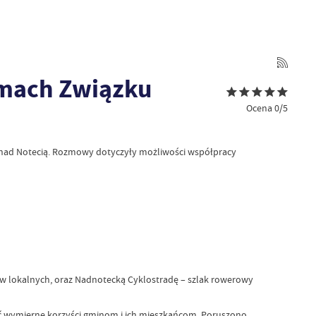
amach Związku
Ocena 0/5
 nad Notecią. Rozmowy dotyczyły możliwości współpracy
w lokalnych, oraz Nadnotecką Cyklostradę – szlak rowerowy
ć wymierne korzyści gminom i ich mieszkańcom. Poruszono