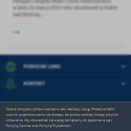
Delegaci Związku Miast i Gmin Nadnoteckich
w dniu 22 marca 2023 roku obradowali w Nakle
nad Notecią...
POMOCNE LINKI
KONTAKT
Strona korzysta z plików cookies w celu realizacji usług. Możesz określić
warunki przechowywania lub dostępu do plików cookies klikając przycisk
Ustawienia. Aby dowiedzieć się więcej zachęcamy do zapoznania się z
Odwiedzin: 151744
Polityką Cookies oraz Polityką Prywatności.