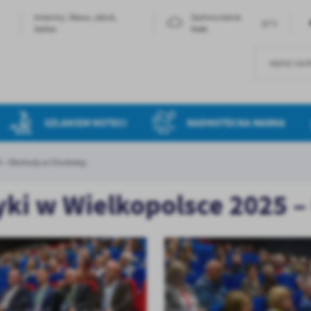
Imieniny: Sława, Jakub,
Zachmurzenie
22°C
Stefan
Małe
SZLAKIEM NOTECI
NADNOTECKA MARKA
25 – Obchody w Chodzieży
yki w Wielkopolsce 2025 