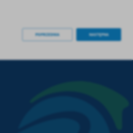
.
a
POPRZEDNIA
NASTĘPNA
w