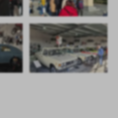
a
kom
z
ci