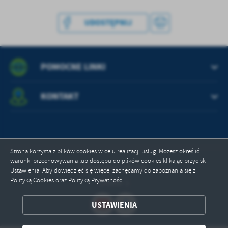
treści w postaci wiadomości, ofert, komunikatów mediów
społecznościowych.
UDOSTĘPNIJ
POMOCNE LINKI
KONTAKT
Strona korzysta z plików cookies w celu realizacji usług. Możesz określić
warunki przechowywania lub dostępu do plików cookies klikając przycisk
Odwiedzin: 151748
Ustawienia. Aby dowiedzieć się więcej zachęcamy do zapoznania się z
Polityką Cookies oraz Polityką Prywatności.
Online: 1
USTAWIENIA
ZAPISZ WYBRANE